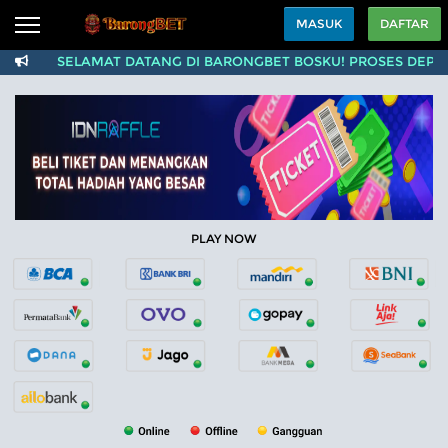
Beranda
MASUK
DAFTAR
SELAMAT DATANG DI BARONGBET BOSKU! PROSES DEPOSI
Sports
BARU
PROMO
Live Casino
BARU
IDNPoker
BARU
Slots
PROMO
IDNLIVE
BARU
PLAY NOW
Stream N Spin
Arcade
PROMO
Table Games
Lottery
BARU
PROMO
IDNRaffle